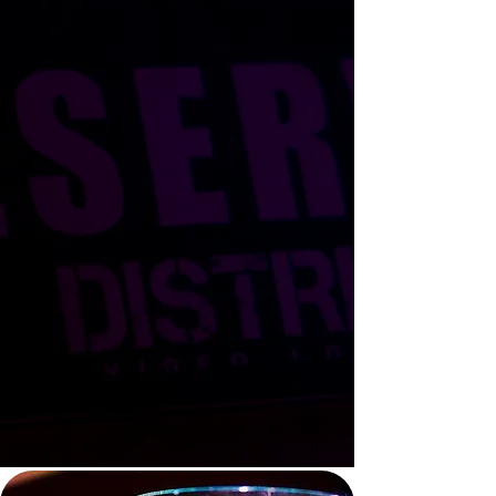
PARTY PRIVÉ
PARTY DE NOEL
PARTY CORPORATIF
Le District Video Lounge est disponible pour
vos party privé, party de noel et party
corporatif.