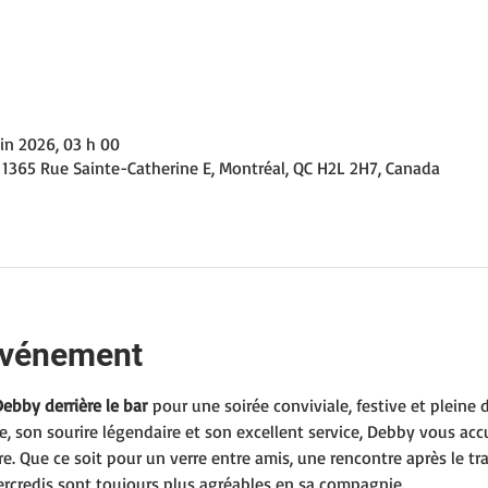
uin 2026, 03 h 00
 1365 Rue Sainte-Catherine E, Montréal, QC H2L 2H7, Canada
'événement
ebby derrière le bar
 pour une soirée conviviale, festive et plein
, son sourire légendaire et son excellent service, Debby vous accu
re. Que ce soit pour un verre entre amis, une rencontre après le t
mercredis sont toujours plus agréables en sa compagnie.